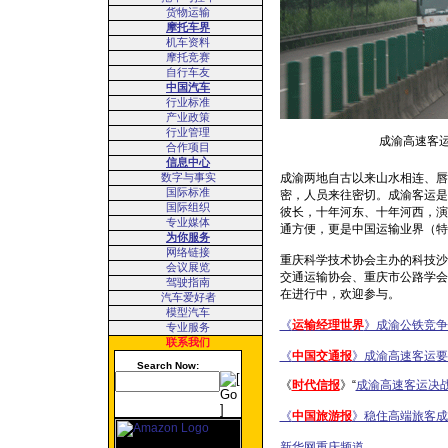
货物运输
摩托车界
机车资料
摩托竞赛
自行车友
中国汽车
行业标准
产业政策
行业管理
成渝高速客
合作项目
信息中心
数字与事实
成渝两地自古以来山水相连、唇
国际标准
密，人员来往密切。成渝客运是
国际组织
彼长，十年河东、十年河西，演
专业媒体
通方便，更是中国运输业界（特
为你服务
网络链接
重庆科学技术协会主办的科技沙
会议展览
交通运输协会、重庆市公路学会
驾驶指南
在进行中，欢迎参与。
汽车爱好者
模型汽车
《
运输经理世界
》成渝公铁竞争
专业服务
联系我们
《
中国交通报
》成渝高速客运要
Search Now:
《
时代信报
》“
成渝高速客运决战
《
中国旅游报
》稳住高端旅客成
新华网重庆频道