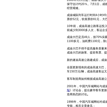
2006年5月1日起，成都-重
保守估计约20％。7月1日，
经营艰难。
成渝城际列车运行时间4小时4
票价52元，软座票价81元，大巴
10年前，成渝高速公路客运投
前减少到3000多人次，客运企
成渝大巴定员49人，按70%实
1100多元，油耗费1100元
成渝大巴不得不提高服务质量来
成渝大巴的旅客、提前售票、提
新的遂渝高速公路建成后，成渝
全面更新现有的成渝高速大巴，
车150万元/辆，成渝高速客运又
客车制造商如何根据成渝高速公
2001年，中国汽车城网站与
坛
》讨论会，提出豪华客车更新
造商热烈的讨论
。
1996年，中国汽车城网站对
专辑，相关文章参见：