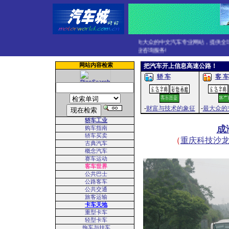
面向大众的中文汽车专业网站，提供全球小
专业咨询服务!
网站内容检索
把汽车开上信息高速公路！
轿 车
客 车
-
财富与技术的象征
-
最大众的
轿车工业
成
购车指南
轿车买卖
（
重庆科技沙
古典汽车
概念汽车
赛车运动
客车世界
公共巴士
公路客车
公共交通
旅客运输
卡车天地
重型卡车
轻型卡车
拖车与挂车