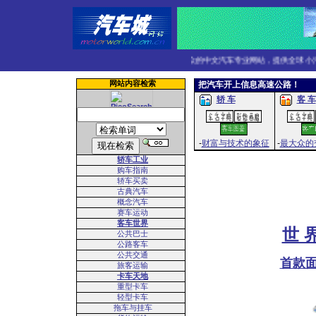
面向大众的中文汽车专业网站，提供全球小汽车
网站内容检索
把汽车开上信息高速公路！
轿 车
客 车
-
财富与技术的象征
-
最大众的
轿车工业
购车指南
轿车买卖
古典汽车
概念汽车
赛车运动
客车世界
世 界
公共巴士
公路客车
公共交通
首款
旅客运输
卡车天地
重型卡车
轻型卡车
拖车与挂车