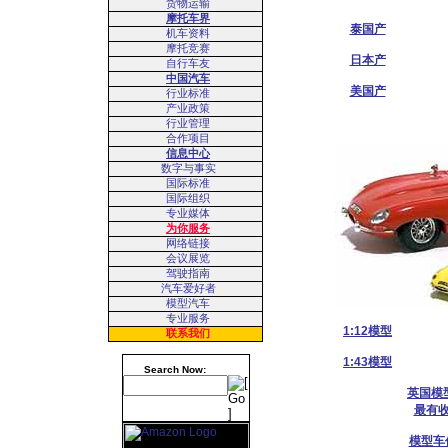
货物运输
摩托车界
泰国产
机车资料
摩托竞赛
日本产
自行车友
中国汽车
美国产
行业标准
产业政策
行业管理
合作项目
信息中心
数字与事实
国际标准
国际组织
专业媒体
为你服务
网络链接
会议展览
驾驶指南
汽车爱好者
模型汽车
专业服务
1:12模型
联系我们
1:43模型
Search Now:
英国模
最有收
模型车