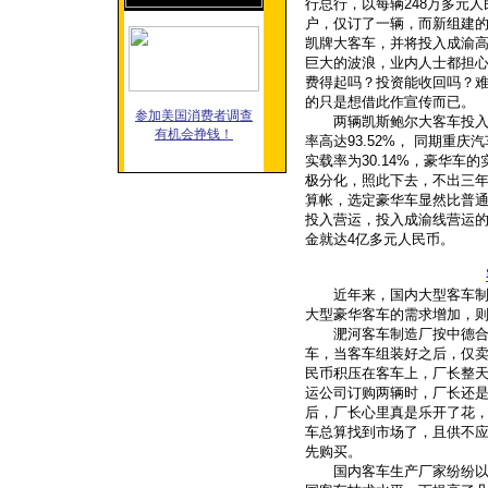
行总行，以每辆
248
万多元人
户，仅订了一辆，而新组建
凯牌大客车，并将投入成渝
巨大的波浪，业内人士都担
费得起吗？投资能收回吗？
的只是想借此作宣传而已。
参加美国消费者调查
两辆凯斯鲍尔大客车投入
有机会挣钱！
率高达
93.52%
， 同期重庆
实载率为
30.14%
，豪华车的
极分化，照此下去，不出三
算帐，选定豪华车显然比普
投入营运，投入成渝线营运
金就达
4
亿多元人民币。
近年来，国内大型客车制造
大型豪华客车的需求增加，
淝河客车制造厂按中德合
车，当客车组装好之后，仅
民币积压在客车上，厂长整
运公司订购两辆时，厂长还
后，厂长心里真是乐开了花
车总算找到市场了，且供不
先购买。
国内客车生产厂家纷纷以成