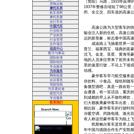
（简阳）马路，
1933
年延伸
货物运输
1937
年整修后缩短了
98
公里
摩托车界
闭、全立交、四车道的高速
机车资料
摩托竞赛
自行车友
中国汽车
高速公路为大型客车的快速
行业标准
输业注入新的生机，高速公
产业政策
运的新形象，标志着中国高
行业管理
成渝路上飞驰着世界一流的
合作项目
信息中心
普兰、福莱西宝，瑞典的富
数字与事实
沈飞、金龙、亚星、黄海等
国际标准
地的人员来往带来了前所未
国际组织
里的速度行驶，不论上下坡
专业媒体
动感。
为你服务
网络链接
豪华客车学习航空服务提供
会议展览
供饮料、小食品、报纸和随
驾驶指南
备微型酒吧，真是一路欢歌
汽车爱好者
会遭遇，有一笑话说，重庆
模型汽车
到成都的早上从不敢吃稀饮
专业服务
联系我们
们大都换乘豪华客车出差，
相比较，豪华客车的行驶时
Search Now:
冷暖空调、闭路电视、激光
有人称这些豪华客车为陆上
凯斯鲍尔客车是世界上最豪
年中国与德国合作生产安凯