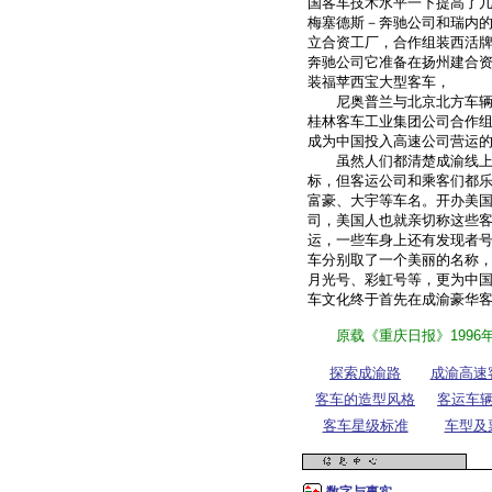
国客车技术水平一下提高了
梅塞德斯－奔驰公司和瑞内
立合资工厂，合作组装西活
奔驰公司它准备在扬州建合
装福苹西宝大型客车，
尼奥普兰与北京北方车辆厂
桂林客车工业集团公司合作
成为中国投入高速公司营运
虽然人们都清楚成渝线上的
标，但客运公司和乘客们都
富豪、大宇等车名。开办美
司，美国人也就亲切称这些
运，一些车身上还有发现者
车分别取了一个美丽的名称
月光号、彩虹号等，更为中
车文化终于首先在成渝豪华
原载《重庆日报》
1996
探索成渝路
成渝高速
客车的造型风格
客运车
客车星级标准
车型及