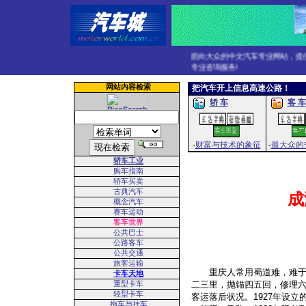
面向大众的中文汽车专业网站，提供全
专业咨询服务!
网站内容检索
把汽车开上信息高速公路！
轿 车
客 车
-
财富与技术的象征
-
最大众的
轿车工业
购车指南
轿车买卖
古典汽车
成
概念汽车
赛车运动
客车世界
公共巴士
公路客车
公共交通
旅客运输
重庆人常用蜀道难，难于上
卡车天地
重型卡车
二三里，抛锚四五回，修理
轻型卡车
客运落后状况。
1927
年设立
拖车与挂车