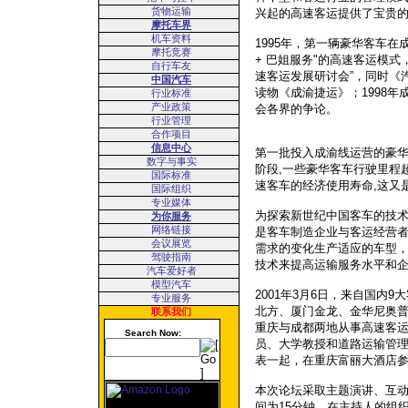
货物运输
兴起的高速客运提供了宝贵
摩托车界
机车资料
1995
年，第一辆豪华客车在成
摩托竞赛
+ 巴姐服务"的高速客运模
自行车友
速客运发展研讨会”，同时《
中国汽车
读物《成渝捷运》；
1998
年
行业标准
产业政策
会各界的争论。
行业管理
合作项目
信息中心
第一批投入成渝线运营的豪
数字与事实
阶段,一些豪华客车行驶里程超
国际标准
速客车的经济使用寿命,这又
国际组织
专业媒体
为探索新世纪中国客车的技
为你服务
网络链接
是客车制造企业与客运经营
会议展览
需求的变化生产适应的车型
驾驶指南
技术来提高运输服务水平和
汽车爱好者
模型汽车
2001
年
3
月
6
日，来自国内
9
大
专业服务
北方、厦门金龙、金华尼奥普
联系我们
重庆与成都两地从事高速客运
Search Now:
员、大学教授和道路运输管
表一起，在重庆富丽大酒店
本次论坛采取主题演讲、互
间为
15
分钟，在主持人的组