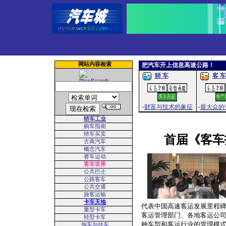
网站内容检索
把汽车开上信息高速公路！
轿 车
客 车
-
财富与技术的象征
-
最大众的
轿车工业
购车指南
轿车买卖
首届《客车
古典汽车
概念汽车
赛车运动
客车世界
公共巴士
公路客车
公共交通
旅客运输
卡车天地
代表中国高速客运发展里程碑
重型卡车
客运管理部门、各地客运公
轻型卡车
种车型和客运行业的管理模
拖车与挂车