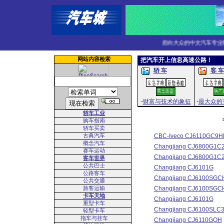
面向大众的中文汽车专业网
网站内容检索
把汽车开上信息高速公路！
轿 车
客 车
-
财富与技术的象征
-
最大众的
轿车工业
购车指南
轿车买卖
古典汽车
CBC-Iveco CJ6110GC9H
概念汽车
Changjiang CJ6800G1C
赛车运动
Changjiang CJ6800G1C
客车世界
公共巴士
Changjiang CJ6101G
公路客车
Changjiang CJ6100SGC
公共交通
旅客运输
Changjiang CJ6100SGC
卡车天地
Changjiang CJ6101G
重型卡车
Changjiang CJ6100SLC
轻型卡车
拖车与挂车
Changjiang CJ6110GQH