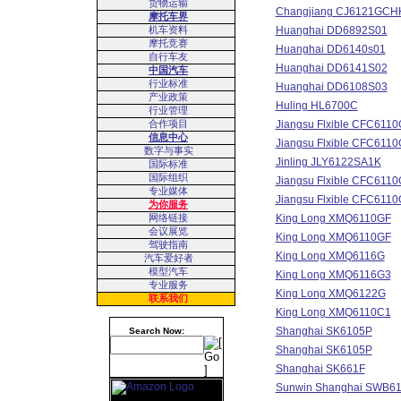
货物运输
Changjiang CJ6121GCH
摩托车界
机车资料
Huanghai DD6892S01
摩托竞赛
Huanghai DD6140s01
自行车友
Huanghai DD6141S02
中国汽车
行业标准
Huanghai DD6108S03
产业政策
Huling HL6700C
行业管理
合作项目
Jiangsu Flxible CFC611
信息中心
Jiangsu Flxible CFC611
数字与事实
Jinling JLY6122SA1K
国际标准
国际组织
Jiangsu Flxible CFC611
专业媒体
Jiangsu Flxible CFC611
为你服务
网络链接
King Long XMQ6110GF
会议展览
King Long XMQ6110GF
驾驶指南
King Long XMQ6116G
汽车爱好者
模型汽车
King Long XMQ6116G3
专业服务
King Long XMQ6122G
联系我们
King Long XMQ6110C1
Shanghai SK6105P
Search Now:
Shanghai SK6105P
Shanghai SK661F
Sunwin Shanghai SWB6