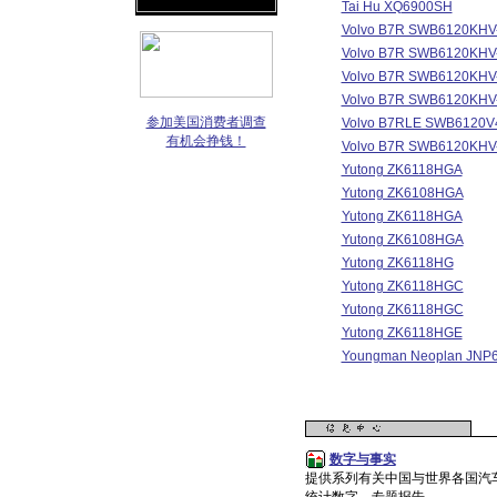
Tai Hu XQ6900SH
Volvo B7R SWB6120KHV
Volvo B7R SWB6120KHV
Volvo B7R SWB6120KHV
Volvo B7R SWB6120KHV
参加美国消费者调查
Volvo B7RLE SWB6120V
有机会挣钱！
Volvo B7R SWB6120KHV
Yutong ZK6118HGA
Yutong ZK6108HGA
Yutong ZK6118HGA
Yutong ZK6108HGA
Yutong ZK6118HG
Yutong ZK6118HGC
Yutong ZK6118HGC
Yutong ZK6118HGE
Youngman Neoplan JNP
数字与事实
提供系列有关中国与世界各国汽