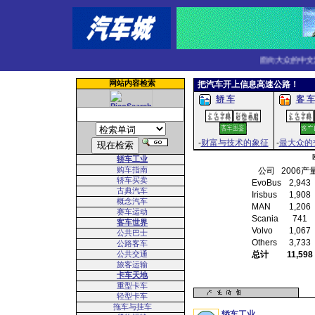
面向大众的中文汽
网站内容检索
把汽车开上信息高速公路！
轿 车
客 车
-
财富与技术的象征
-
最大众的
轿车工业
购车指南
公司
2006产
轿车买卖
EvoBus
2,943
古典汽车
Irisbus
1,908
概念汽车
MAN
1,206
赛车运动
Scania
741
客车世界
Volvo
1,067
公共巴士
Others
3,733
公路客车
公共交通
总计
11,598
旅客运输
卡车天地
重型卡车
轻型卡车
拖车与挂车
轿车工业