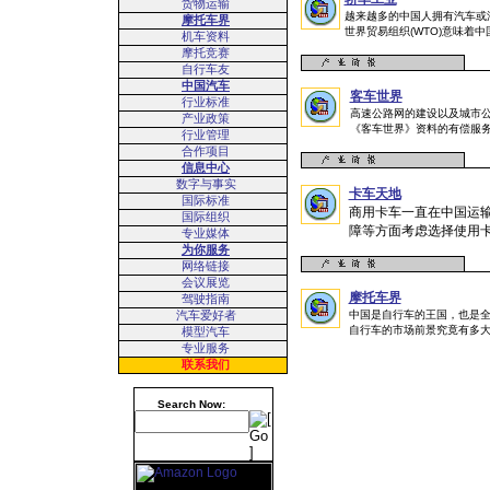
货物运输
越来越多的中国人拥有汽车或
摩托车界
世界贸易组织(WTO)意味着
机车资料
摩托竞赛
自行车友
中国汽车
客车世界
行业标准
高速公路网的建设以及城市
产业政策
《客车世界》资料的有偿服
行业管理
合作项目
信息中心
数字与事实
卡车天地
国际标准
商用卡车一直在中国运
国际组织
障等方面考虑选择使用
专业媒体
为你服务
网络链接
会议展览
摩托车界
驾驶指南
汽车爱好者
中国是自行车的王国，也是
自行车的市场前景究竟有多
模型汽车
专业服务
联系我们
Search Now: