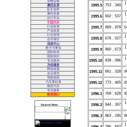
货物运输
1
753，340
1995.5
摩托车界
机车资料
摩托竞赛
1
902，537
1995.6
自行车友
中国汽车
行业标准
869，979
5
1995.7
产业政策
行业管理
1
678，027
1995.8
合作项目
信息中心
1
数字与事实
860，673
1995.9
国际标准
国际组织
1
838，096
1995.10
专业媒体
为你服务
网络链接
861，328
9
1995.11
会议展览
驾驶指南
汽车爱好者
773，465
8
1995.12
模型汽车
专业服务
769，628
9
1996.1
联系我们
1
944，307
1996.2
Search Now:
963，245
8
1996.3
1
796，687
1996.4