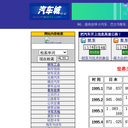
面向大众的中文汽车专业网站，提供全球小汽车、巴士与客车、商
网站内容检索
把汽车开上信息高速公路！
轿 车
客 车
-
财富与技术的象征
-
最大众的
轿车工业
世界
购车指南
轿车买卖
古典汽车
时 间
日 本
概念汽车
赛车运动
758，837
9
1995.1
客车世界
公共巴士
1
公路客车
945，060
1995.2
公共交通
旅客运输
1，083，
1
1995.3
卡车天地
169
重型卡车
轻型卡车
871，025
9
1995.4
拖车与挂车