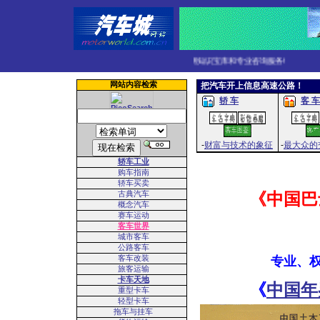
球小汽车、巴士与客车、商用卡车和摩托车的互联网知识宝库和专业咨询服务!
网站内容检索
把汽车开上信息高速公路！
轿 车
客 车
-
财富与技术的象征
-
最大众的
轿车工业
购车指南
轿车买卖
古典汽车
《中国巴
概念汽车
赛车运动
客车世界
城市客车
公路客车
客车改装
专业、
旅客运输
卡车天地
《
中国年
重型卡车
轻型卡车
拖车与挂车