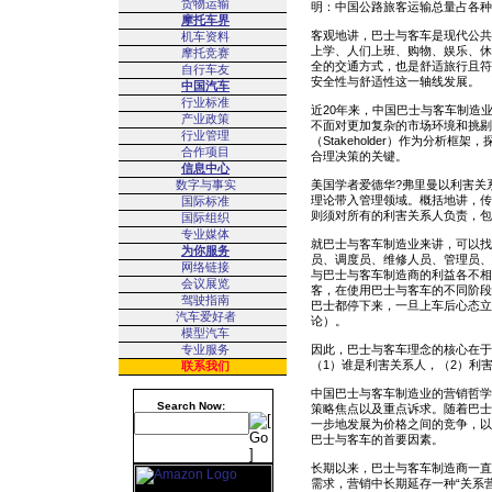
货物运输
明：中国公路旅客运输总量占各种
摩托车界
客观地讲，巴士与客车是现代公共
机车资料
上学、人们上班、购物、娱乐、休
摩托竞赛
全的交通方式，也是舒适旅行且符
自行车友
安全性与舒适性这一轴线发展。
中国汽车
行业标准
近20年来，中国巴士与客车制造
产业政策
不面对更加复杂的市场环境和挑剔
行业管理
（Stakeholder）作为分析
合作项目
合理决策的关键。
信息中心
数字与事实
美国学者爱德华?弗里曼以利害关
理论带入管理领域。概括地讲，传统的
国际标准
则须对所有的利害关系人负责，包
国际组织
专业媒体
就巴士与客车制造业来讲，可以找
为你服务
员、调度员、维修人员、管理员、
网络链接
与巴士与客车制造商的利益各不相
会议展览
客，在使用巴士与客车的不同阶段
驾驶指南
巴士都停下来，一旦上车后心态立
汽车爱好者
论）。
模型汽车
专业服务
因此，巴士与客车理念的核心在于
（1）谁是利害关系人，（2）利
联系我们
中国巴士与客车制造业的营销哲学
Search Now:
策略焦点以及重点诉求。随着巴士
一步地发展为价格之间的竞争，以
巴士与客车的首要因素。
长期以来，巴士与客车制造商一直
需求，营销中长期延存一种“关系