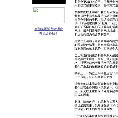
和竞争更加趋向公平，以及巴士与
采购模式越来越透明，营销方式逐
多数中国巴士与客车制造商从市场
营商从巴士与客车技术指标上很难
当竞争手段的干扰，市场接受产品
场，很容易被判断为“犯规”，因
商的关系网转移到关注乘客的需求
参加美国消费者调查
网络、服务网络和信息网络组成共
有机会挣钱！
和运营商成为联合的利益体。
建立巴士与客车经销商网络有两方
心理等比较熟悉，社会资源较丰富
现制造商的技术优势，而不是个人
巴士制造商的主要利害关系人是国
的公共巴士服务。按照已被人们接
格，以至造成巴士技术水平和质量
整个产业走的是锱铢必较的低成本
事实上，一辆巴士平均要运营10
巴士市场，或许会有新的启示。
运营商的成本元素并非制造商竟比
整个运营生命周期内的总成本。包
用，因为巴士重量而消耗更多的燃
的成本因素。
此外，随着政府（也是利害关系人
价也显露出来，虽然这些成本和代
护活动及巴士的生命周期成本。
巴士的较高车价使制造商得以创造