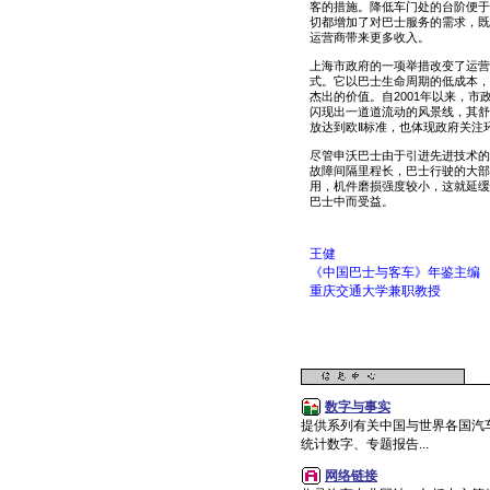
客的措施。降低车门处的台阶便于
切都增加了对巴士服务的需求，既
运营商带来更多收入。
上海市政府的一项举措改变了运营
式。它以巴士生命周期的低成本，
杰出的价值。自2001年以来，
闪现出一道道流动的风景线，其舒
放达到欧Ⅱ标准，也体现政府关注
尽管申沃巴士由于引进先进技术的
故障间隔里程长，巴士行驶的大部
用，机件磨损强度较小，这就延缓
巴士中而受益。
王健
《中国巴士与客车》年鉴主编
重庆交通大学兼职教授
数字与事实
提供系列有关中国与世界各国汽
统计数字、专题报告...
网络链接