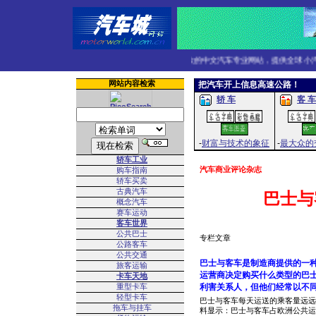
面向大众的中文汽车专业网站，提供全球小汽车
网站内容检索
把汽车开上信息高速公路！
轿 车
客 车
-
财富与技术的象征
-
最大众的
轿车工业
汽车商业评论杂志
购车指南
轿车买卖
古典汽车
巴士与
概念汽车
赛车运动
客车世界
公共巴士
专栏文章
公路客车
公共交通
巴士与客车是制造商提供的一
旅客运输
运营商决定购买什么类型的巴
卡车天地
重型卡车
利害关系人，但他们经常以不
轻型卡车
巴士与客车每天运送的乘客量远远
拖车与挂车
料显示：巴士与客车占欧洲公共运