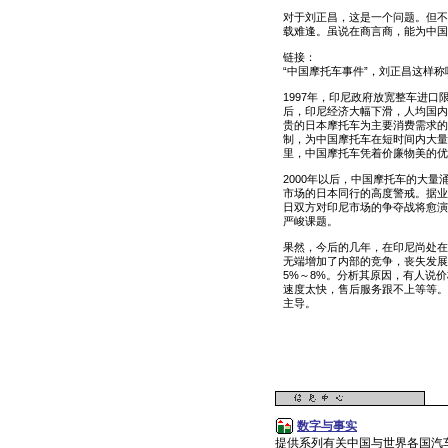
对于刘正昌，这是一个问题。但不
载难逢。虽说在商言商，能为中国
链接：
“中国摩托车事件”，刘正昌这样
1997年，印尼政府放宽整车进
后，印尼经济大幅下滑，人均国内生
贵的日本摩托车为主要消费需求的
制，为中国摩托车在短时间内大量
里，中国摩托车凭着价廉物美的优
2000年以后，中国摩托车的大
市场的日本同行的高度警戒。据业
日双方对印尼市场的争夺战将愈演
严峻课题。
果然，今后的几年，在印尼尚处在
无端增加了内部的竞争，丧失发展
5%～8%。分析其原因，有人说
速度太快，售后服务跟不上等等。
主导。
数字与事实
提供系列有关中国与世界各国汽