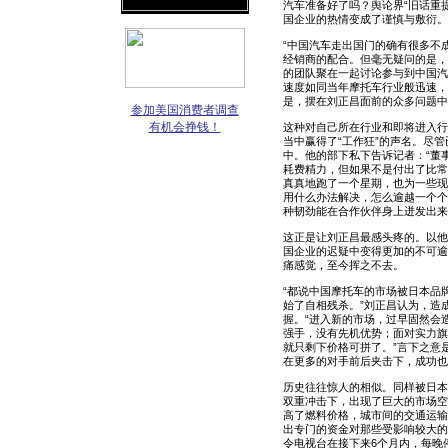
汽车准备好了吗？舆论界“旧话重
国企业的热情变成了谨慎与敷衍。
“中国汽车走出国门的确有很多不
经销商的配合。但毫无疑问的是，
的团队聚在一起讨论参与到中国汽
速度如同当年摩托车行业般迅速，
是，摆在刘正昌面前的众多问题中
参加美国消费者调查
有机会挣钱！
这种对自己所在行业和即将进入行
当中赢得了“工作狂”的声名。尽
中。他的部下私下告诉记者：“董
耗费精力，但如果不是付出了比常
真真地跑了一个星期，也为一些现
用什么办法解决，怎么逾越一个个
种韧劲能在合作伙伴身上迸发出来
这正是让刘正昌最感头疼的。以他
国企业的迟疑中变得更加的不可逾
痛感觉，至今挥之不去。
“都说中国摩托车的市场被日本品
始了自相残杀。”刘正昌认为，造
握。“进入新的市场，过早固然会
强手，没有先机优势；面对实力旗
就只剩下价格可拼了。”言下之意
在更多的对手前后夹击下，成功也
历史往往惊人的相似。同样被日本
双重冲击下，出现了巨大的市场空
高了燃料价格，城市间的交通运输
出专门的资金对那些受影响较大的
令电视台在接下来6个月内，每晚