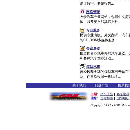
统计数字、专题报告...
网络链接
收录汽车专业网站，包括中文简
体，以及英文和其它文种...
专业服务
提供专业出版、外文翻译、汽车
制CD-ROM多媒体服务...
会议展览
报道世界各地举办的汽车展览、
和各种汽车竞赛活动...
模型汽车
曾经风靡全球的模型车已开始在
及，你喜欢收藏一辆吗？...
关于我们
刊登广告
联系我
主题
:
轿车工业
|
客车世界
信息
:
国际标准
|
国际组织
Copyright 1997 - 2001 Motorwo