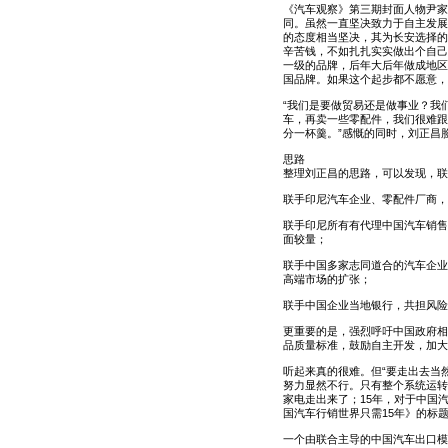
《汽车观察》第三期封面人物尹家
同。虽然一直坚决致力于自主发展
的态度相当坚决，其为长安选择的
辛苦钱，不如扎扎实实做出个自己
一级的品牌，后年大后年做成地区
国品牌。如果这个起步都不愿意，
“我们是要做贸易还是做事业？我
车，再卖一些零配件，我们很难跟
分一杯羹。”感慨的同时，刘正昌
思路
整理刘正昌的思路，可以发现，联
联手印尼汽车企业、零配件厂商，
联手印尼所有有代理中国汽车销售
面较量；
联手中国多家志同道合的汽车企业
高端市场的扩张；
联手中国企业当地银行，共担风险
更重要的是，强烈呼吁中国政府相
品质量标准，鼓励自主开发，加大
听起来真的很难。但“要走出去当
努力显然不行。只有整个系统运转
家电走出来了；15年，对于中国
国汽车行销世界只需15年》的标
一个由联合主导的中国汽车出口模