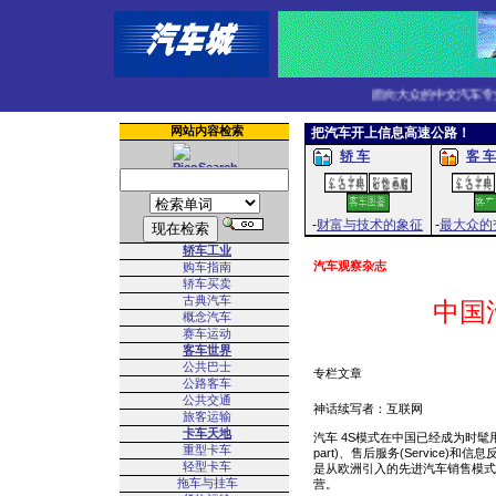
面向大众的中文汽车专业网
网站内容检索
把汽车开上信息高速公路！
轿 车
客 车
-
财富与技术的象征
-
最大众的
轿车工业
汽车观察杂志
购车指南
轿车买卖
古典汽车
中国
概念汽车
赛车运动
客车世界
公共巴士
专栏文章
公路客车
公共交通
神话续写者：互联网
旅客运输
卡车天地
汽车 4S模式在中国已经成为时髦用语
重型卡车
part)、售后服务(Service)
轻型卡车
是从欧洲引入的先进汽车销售模式
拖车与挂车
营。