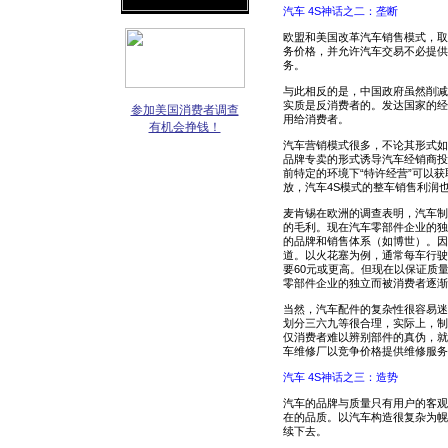
汽车 4S神话之二：垄断
欧盟和美国改革汽车销售模式，取
务价格，并允许汽车交易不必提供
务。
与此相反的是，中国政府虽然削减
实质是反消费者的。发达国家的经
参加美国消费者调查
用给消费者。
有机会挣钱！
汽车营销模式很多，不论其形式如
品牌专卖的形式诱导汽车经销商投
前特定的环境下“特许经营”可以
放，汽车4S模式的整车销售利润
麦肯锡在欧洲的调查表明，汽车制造
的毛利。现在汽车零部件企业的独
的品牌和销售体系（如博世）。因
道。以火花塞为例，通常每车行驶
要60元或更高。但现在以保证质
零部件企业的独立而被消费者逐渐
当然，汽车配件的复杂性很容易迷
划分三六九等很合理，实际上，制
仅消费者难以辨别部件的真伪，就
车维修厂以竞争价格提供维修服务
汽车 4S神话之三：造势
汽车的品牌与质量只有用户的客观
在的品质。以汽车构造很复杂为幌
续下去。