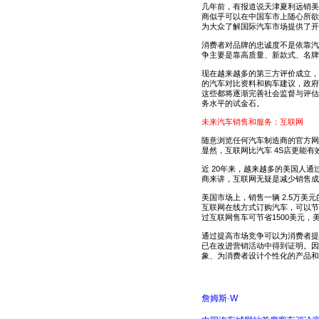
几年前，有报道说天津夏利远销美
商似乎可以在中国车市上随心所欲
为大众了解国际汽车市场提供了开
消费者对品牌的忠诚度不是依靠汽
争主要是靠高质量、新款式、名牌
现在越来越多的第三方评价成立，
的汽车对比资料和购车建议，政府
这些都将逐渐完善社会监督与评估
务水平的试金石。
未来汽车销售和服务：互联网
随意浏览任何汽车制造商的官方网
显然，互联网比汽车 4S店更能有
近 20年来，越来越多的美国人
商来讲，互联网无疑是减少销售成
美国市场上，销售一辆 2.5万美
互联网在线方式订购汽车，可以节
过互联网售车可节省1500美元，
通过提高市场竞争可以为消费者提
已在改进营销活动中得到证明。因
象、为消费者设计个性化的产品和
詹姆斯·W