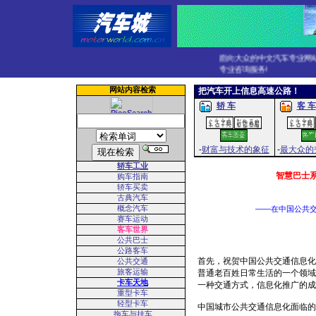
面向大众的中文汽车专业网站，
专业咨询服务!
网站内容检索
把汽车开上信息高速公路！
轿 车
客 车
-
财富与技术的象征
-
最大众的
轿车工业
智慧巴士
购车指南
轿车买卖
古典汽车
概念汽车
——在中国公共
赛车运动
客车世界
公共巴士
公路客车
首先，祝贺中国公共交通信息化
公共交通
旅客运输
普通老百姓日常生活的一个领域
卡车天地
一种交通方式，信息化推广的成
重型卡车
轻型卡车
中国城市公共交通信息化面临的
拖车与挂车