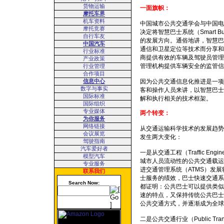
货物运输
一面旗帜：
摩托车界
机车资料
中国城市公共交通学会与中国电
摩托竞赛
决定将智慧巴士系统（Smart 
自行车友
的发展方向。通俗地讲，智慧巴
中国汽车
通信和卫星定位等技术而分享和
行业标准
商提供有效的车辆及驾驶员管理
产业政策
管理机构提供车辆安全的监管信
行业管理
合作项目
信息中心
因为公共交通信息化推进是一项
数字与事实
客和操作人员来讲，以智慧巴士
国际标准
解和执行相关的技术框架。
国际组织
专业媒体
两个转变：
为你服务
网络链接
从交通运输科学技术的发展趋势
会议展览
发生两大变化：
驾驶指南
汽车爱好者
一是从交通工程（Traffic En
模型汽车
城市人员流动性的公共交通载运
专业服务
进交通管理系统（ATMS）发展
联系我们
士服务的绩效，巴士快速交通系
Search Now:
都证明：公共巴士可以提供类似
速的特点，又保持传统公共巴士
公共交通方式，并逐渐成为全球
二是公共交通行业（Public Tr