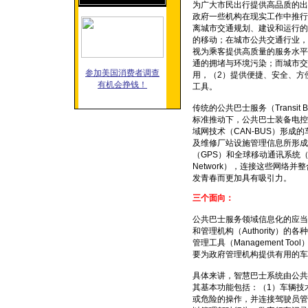
为广大市民出行提供高品质的出
政府一些机构在现实工作中推行
离城市交通规划、建设和运行的
的移动；在城市公共交通行业，
视为乘客提供高质量的服务水平
通的拥堵与环境污染；而城市交
参加美国消费者调查
用，（2）提供便捷、安全、方
有机会挣钱！
工具。
传统的公共巴士服务（Transi
标准推动下，公共巴士装备电控
域网技术（CAN-BUS）形成的车载
及维修厂站设施管理信息所形成的车站
（GPS）和全球移动通讯系统（GSM
Network），连接这些网络
发青春而更加具有吸引力。
三个面向：
公共巴士服务领域信息化的应当面向满
和管理机构（Authority
管理工具（Management T
要为政府管理机构提供有用的车辆及运
具体来讲，智慧巴士系统由公共
其基本功能包括：（1）车辆技
或危险的操作，并连接驾驶员管