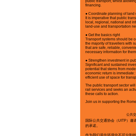
public transport; whilst allow
financing.
● Coordinate planning of land 
It is imperative that public tra
local, regional, national and in
land-use and transportation ne
● Get the basics right
Transport systems should be o
the majority of travellers with
that are safe, reliable, conve
necessary information for them 
● Strengthen investment in publ
Significant and sustained inve
potential that stems from moder
economic return is immediate:
efficient use of space for tran
The public transport sector wil
rail services and seeks an acti
these calls to action.
Join us in supporting the Rome
公共
国际公共交通协会（UITP）
的承诺。
作为我们居住环境中不可分割