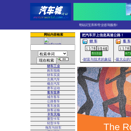
轿车、公共汽车与客车、商用卡车和摩托车的互联网知识宝库和专业咨询服务!
网站内容检索
把汽车开上信息高速公路！
轿 车
客 车
-
财富与技术的象征
-
最大众的
轿车工业
购车指南
轿车买卖
古典汽车
概念汽车
赛车运动
客车世界
城市客车
公路客车
客车改装
旅客运输
卡车天地
重型卡车
轻型卡车
The R
拖车与挂车