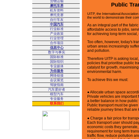
货物运输
Public Tran
摩托车界
机车资料
UITP, the International Association 
摩托竞赛
the world to demonstrate their com
自行车友
中国汽车
As an integral part of the fabri
行业标准
affordable access to jobs, servi
产业政策
for achieving long-term social
行业管理
Too often, however, today's tra
合作项目
urban areas increasingly suff
信息中心
and pollution.
数字与事实
国际标准
Therefore UITP is asking local
国际组织
policies that prioritise public 
专业媒体
catalyst for growth, maximisi
为你服务
environmental harm.
网络链接
To achieve this we must:
会议展览
驾驶指南
汽车爱好者
● Allocate urban space accordi
模型汽车
Private vehicles are important f
专业服务
a better balance in how public 
联系我们
Public transport must be given 
reliable journey times that are k
● Charge a fair price for transp
Each transport user should pay
economic costs they generate, n
requirement for long term trans
traffic flow, reduce pollution 