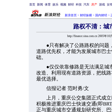
首页
新闻
体育
娱乐
视频
财经
科技
汽车
房产
游戏
女
新浪首页
>
财经纵横
>
国内财经
> 
路权不清：城
http://finance.sina.com.cn 2005年
●只有解决了公路路权的问题，
道路优先权，才能为发展城市巴士
础。
●仅仅依靠修路是无法满足城市
改造、利用现有道路资源，把线路
最优选择。
信报记者 范时勇/文
上月，重庆公交集团正式成立巴
积极推进重庆巴士快速交通(即BR
正与重庆城市交通规划研究所、巴