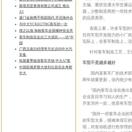
主编、重庆交通大学交通运
斯堪尼亚香港有限公司成立 推出
题，少数制造商把一些技术
A5
厦门金旅携手韩国现代 开启海外合
的品质差异。
与中大YCK6127HG客车的一次
表面上看，许多车型的功
授之以渔 海格客车全国播种安全意
任何车型开发能力的小厂依
客车制造应走出三大误区——访“中
实际上，在客车制造上，没
国
广西玉柴总经理李天生访问中大汽
针对客车制造工艺，王健
车集
拓展夏季旅游客车市场 中大A7客
车型不是越多越好
中国驻俄罗斯大使刘古昌先生考察
中大
国内某客车厂的技术部部
两年就要更新，业内很少有
“国内客车企业在推出新
企业盲目学习别人的生产，
开发另外一款，使原有车型
“国外一些客车企业的车
的车型太多，很难体现它的
现，对发动机进行热管理的