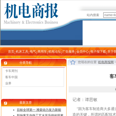
站内搜索
首页
机床工具
电气
商用车
机电论坛
广告服务
会员中心
电子报下载
关于
您现在的位置:
机电商报网
分类导航
卡车周刊
客
客车中国
业界
记者：谭思敏
最新文章
“因为客车制造商大多通
目标全球第一 潍柴动力发力新能
造的关键，所谓的匹配技术
影响客车内饰工艺水平升级的因素